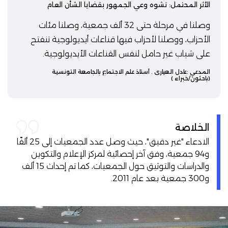
الأثر المحتمل: تشوه وعي الجمهور بقضايا الشأن العام
وصلنا في مرحلة حتى 32 ألف جمعية، وصلنا مئات
الأحزاب، ووصلنا لأحزاب فيها قناعات أيديولوجية تنفتح
على شباب غير حامل لنفس القناعات الأيديولوجية.
المدعي :
عادل العياري
. أستاذ علم الاجتماع بالجامعة التونسية
(باحثون/خبراء )
الخلاصة
الادعاء "غير دقيق"، حيث وصل عدد الجمعيات إلى 25 ألفًا
و94 جمعية، وفق آخر إحصائية لمركز الإعلام والتكوين
والدراسات والتوثيق حول الجمعيات، كما تم إحداث 15 ألف
و300 جمعية بعد عام 2011.