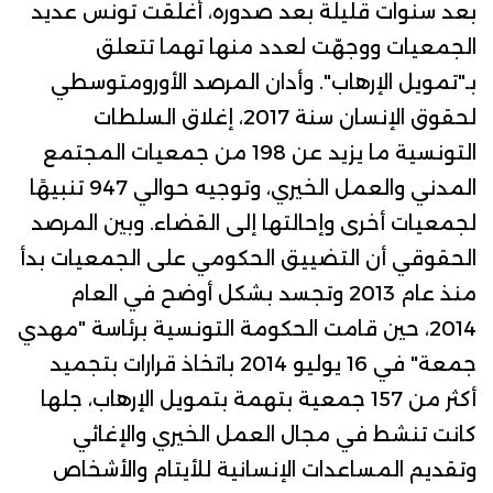
بعد سنوات قليلة بعد صدوره، أغلقت تونس عديد
الجمعيات ووجهّت لعدد منها تهما تتعلق
بـ"تمويل الإرهاب".
وأدان
المرصد الأورومتوسطي
لحقوق الإنسان
سنة 2017،
إغلاق السلطات
التونسية ما يزيد عن 198 من جمعيات المجتمع
المدني والعمل الخيري، وتوجيه حوالي 947 تنبيهًا
لجمعيات أخرى وإحالتها إلى القضاء.
وبين المرصد
الحقوقي أن التضييق الحكومي على الجمعيات بدأ
منذ عام 2013 وتجسد بشكل أوضح في العام
2014، حين قامت الحكومة التونسية برئاسة "مهدي
جمعة" في 16 يوليو 2014 باتخاذ قرارات بتجميد
أكثر من 157 جمعية بتهمة بتمويل الإرهاب، جلها
كانت تنشط في مجال العمل الخيري والإغاثي
وتقديم المساعدات الإنسانية للأيتام والأشخاص