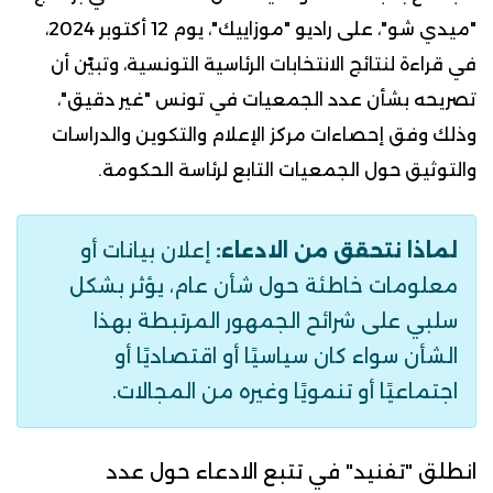
"ميدي شو"، على راديو "موزاييك"، يوم 12 أكتوبر 2024،
في قراءة لنتائج الانتخابات الرئاسية التونسية،
وتبيّن أن
تصريحه بشأن عدد الجمعيات في تونس "غير دقيق"،
وذلك وفق إحصاءات مركز الإعلام والتكوين والدراسات
والتوثيق حول الجمعيات
التابع لرئاسة الحكومة.
لماذا نتحقق من الادعاء:
إعلان بيانات أو
معلومات خاطئة حول شأن عام، يؤثر بشكل
سلبي على شرائح الجمهور المرتبطة بهذا
الشأن سواء كان سياسيًا أو اقتصاديًا أو
اجتماعيًا أو تنمويًا وغيره من المجالات.
انطلق "تفنيد" في تتبع الادعاء حول عدد