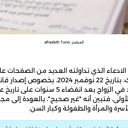
المصدر: alhadath.Tunis
الادعاء
الذي تداولته العديد من
الصفحات
عل
فيسبوك وتيك توك، بتاريخ 22 نوفمبر 2024،
أي رجل من التعدد في الزواج بعد انقضاء 5 س
لأولى، فتبين أنه "غير صحيح"، بالعودة إلى مجل
أسرة والمرأة والطفولة وكبار السن.