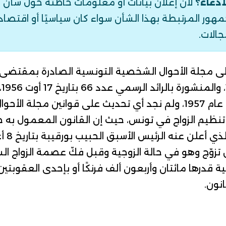
ادعاء؟
لأن إعلان بيانات أو معلومات خاطئة حول شأن ع
ور المرتبطة بهذا الشأن سواء كان سياسيًا أو اقتصاديًا 
جالات.
لى
مجلة الأحوال الشخصية التونسية
الصادرة بمقتضى ال
في
التطبيق بداية من أول عام 1957، ولم نجد أي تحديث على قوانين م
نظيم الزواج في تونس، حيث إن القانون المعمول به 
ن تزوّج وهو في حالة الزوجية وقبل فكّ عصمة الزواج ا
 قدرها مائتان وأربعون ألف فرنكًا أو بإحدى العقوبتين، و
نون.