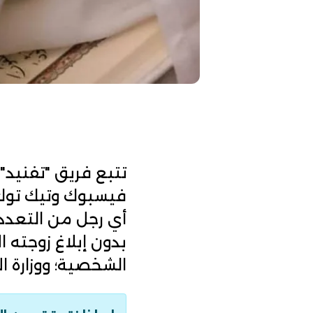
تتبع فريق "تفنيد"
بدون إبلاغ زوجته ا
الشخصية؛ ووزارة ال