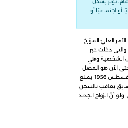
ام، يؤثر بشكل
أو اجتماعيًا أو
أمر العليّ المؤرخ
 13 أغسطس 1956، والمنشورة بالرائد الرسمي عدد 66 بتاريخ 17 أوت 1956، والتي دخلت حيز
جلة الأحوال الشخصية وهي
حتى الآن هو الفصل
، يمنع
لسابق يعاقب بالسجن
لو أنّ الزواج الجديد