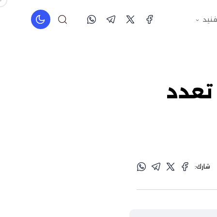
فنيد
 تعدد
شارك: