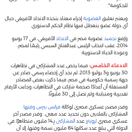
للحكومة".
ويعتبر تعليق
العضوية
إجراء معتاد يتخذه الاتحاد الأفريقي حيال
أي دولة عضو يتعطل فيها نظام الحكم الدستوري.
ورُفع
تجميد
عضوية مصر في
الاتحاد
الأفريقي، في 17 يونيو
2014، عقب انتخاب الرئيس عبدالفتاح السيسي رئيسًا لمصر،
وعودة الحياة الدستورية.
الادعاء الخامس:
فيما يخص عدد المشاركين في تظاهرات
30 يونيو و3 يوليو 2013، لم نجد أي إحصاء رسمي صادر عن
جهة رسمية حكومية في مصر، فيما ذكرت بعض المصادر
المستقلة أن أعدادًا ضخمة شاركت في التظاهرات، وجاءت الأرقام
تقديرية ومتباينة ولم تصل إلى 30 مليونًا.
وقدر مصدر عسكري مصري لوكالة
فرانس بيرس وقتها
المشاركين بالملايين دون تحديد عدد معين، وقدر مصدر آخر
عسكري مصري
لرويترز
عدد
المشاركين
بِـ14 مليون متظاهرًا، في
الدولة التي يبلغ عدد سكانها 84 مليون نسمة وقتها، إلا أن