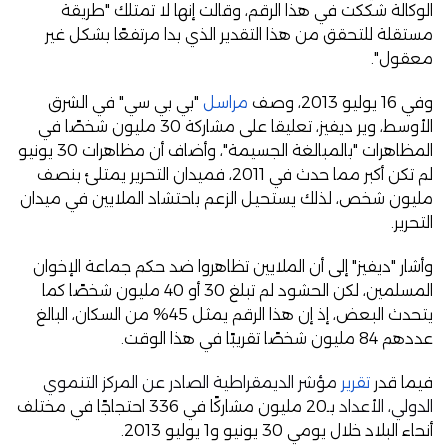
الوكالة شككت في هذا الرقم، وقالت إنها لا تمتلك "طريقة
مستقلة للتحقق من هذا التقدير الذي بدا مرتفعًا بشكل غير
معقول".
وفي 16 يوليو 2013، وصف
مراسل
"بي بي سي" في الشرق
الأوسط، وير ديفيز، تعليقا على مشاركة 30 مليون شخصًا في
المظاهرات "بالمبالغة الجسيمة"، وأضاف أن مظاهرات 30 يونيو
لم تكن أكبر مما حدث في 2011، فميدان التحرير يمتلئ بنصف
مليون شخص، لذلك يستحيل الزعم باحتشاد الملايين في ميدان
التحرير.
وأشار "ديفيز" إلى أن الملايين تظاهروا ضد حكم جماعة الإخوان
المسلمين، لكن الحشود لم تبلغ 30 أو 40 مليون شخصًا كما
يتحدث البعض، إذ إن هذا الرقم يمثل 45% من السكان، البالغ
عددهم 84 مليون شخصًا تقريبًا في هذا الوقت.
فيما قدر
تقرير
مؤشر الديمقراطية الصادر عن المركز التنموي
الدولي، الأعداد
بـ20 مليون مشاركًا في 336 احتجاجًا في مختلف
أنحاء البلاد خلال يومي 30 يونيو و1 يوليو 2013.