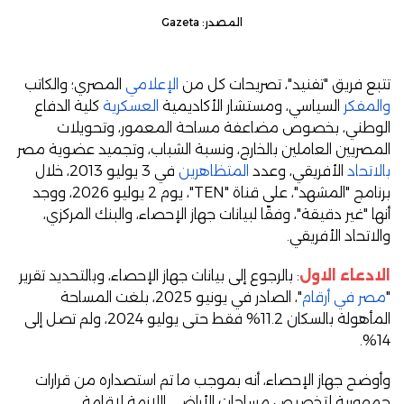
المصدر: Gazeta
تتبع فريق "تفنيد"، تصريحات كل من
الإعلامي
المصري؛ والكاتب
والمفكر
السياسي، ومستشار الأكاديمية
العسكرية
كلية الدفاع
الوطني، بخصوص مضاعفة مساحة المعمور، وتحويلات
المصريين العاملين بالخارج، ونسبة الشباب، وتجميد عضوية مصر
بالاتحاد
الأفريقي، وعدد
المتظاهرين
في 3 يوليو 2013، خلال
برنامج "المشهد"، على قناة "TEN"، يوم 2 يوليو 2026، ووجد
أنها "غير دقيقة"، وفقًا لبيانات جهاز الإحصاء، والبنك المركزي،
والاتحاد الأفريقي.
الادعاء الاول
: بالرجوع إلى بيانات جهاز الإحصاء، وبالتحديد تقرير
"
مصر في أرقام
"، الصادر في يونيو 2025، بلغت المساحة
المأهولة بالسكان 11.2% فقط حتى يوليو 2024، ولم تصل إلى
14%.
وأوضح جهاز الإحصاء، أنه بموجب ما تم استصداره من قرارات
جمهورية لتخصيص مساحات الأراضي اللازمة لإقامة