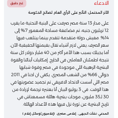
الادعاء
غير دقيق
الأثر المحتمل: التأثير على الرأي العام لصالح الحكومة
على مدار 13 سنة مصر صرفت على البنية التحتية ما يقرب
12 تريليون جنيه، تم مضاعفة مساحة المعمور 7% إلى
14%. مفيش دولة متقدمة تتقدم بينما بيتلعب فيها
سعر الصرف، يعني لازم أشياء تقال بقيمتها الحقيقية الآن،
أما يجيلك بسبب هذا الأمر أكثر من 40 مليار دولار كل سنة
نتيجة اطمئنان العاملين في الخارج. إمكانيات أبنائنا والقوة
البشرية الرهيبة اللي موجودة في مصر وقوة شبابها
حوالي 66% من الشعب المصري. يكفي ان احنا في 2011
مصر اللي أسست الاتحاد الافريقي تم تجميد عضويتها في
هذا الوقت. في 3 يوليو البيان أنا بعتبره ترجمة لإرادة من
30 لـ35 مليون، موجات بشرية هائلة مسمعناش في
تاريخ البشرية عن ثورة نزل فيها هذه الأعداد الهائلة.
المدعي :
نشأت الديهي
. إعلامي مصري
(إعلاميون/وسائل إعلام )