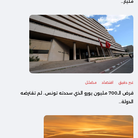
مليار...
غير دقيق
اقتصاد
مضلل
قرض الـ700 مليون يورو الذي سددته تونس.. لم تقترضه
الدولة...