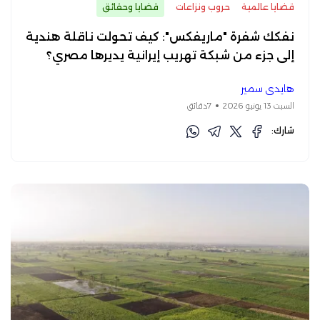
قضايا عالمية
حروب ونزاعات
قضايا وحقائق
نفكك شفرة "ماريفكس": كيف تحولت ناقلة هندية
إلى جزء من شبكة تهريب إيرانية يديرها مصري؟
هايدي سمير
السبت 13 يونيو 2026
7دقائق
شارك: