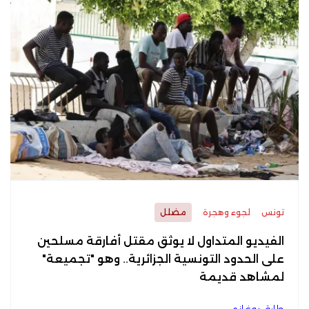
تونس
لجوء وهجرة
مضلل
الفيديو المتداول لا يوثق مقتل أفارقة مسلحين
على الحدود التونسية الجزائرية.. وهو "تجميعة"
لمشاهد قديمة
طارق بوغانمي