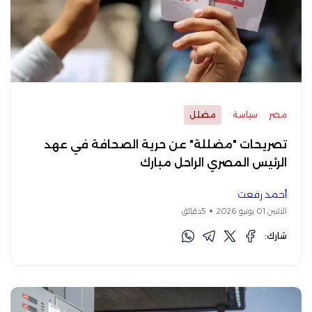
مصر
سياسة
مضلل
تصريحات "مضللة" عن حرية الصحافة في عهد
الرئيس المصري الراحل مبارك
أحمد رفعت
الاثنين 01 يونيو 2026
5دقائق
شارك: