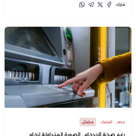
شارك:
مصر
اقتصاد
مضلل
رغم صحة الازدحام.. الصورة المتداولة لزحام