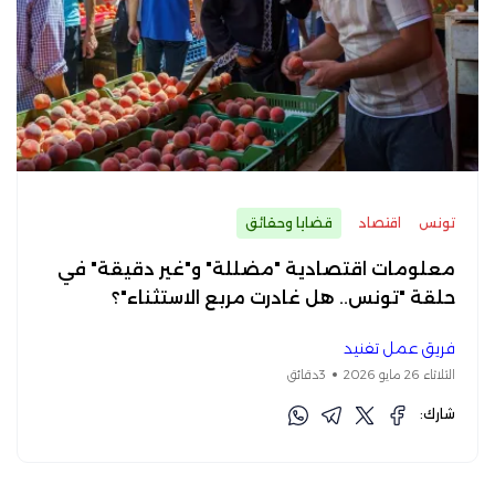
تونس
اقتصاد
قضايا وحقائق
معلومات اقتصادية "مضللة" و"غير دقيقة" في
حلقة "تونس.. هل غادرت مربع الاستثناء"؟
فريق عمل تفنيد
الثلاثاء 26 مايو 2026
3دقائق
شارك: