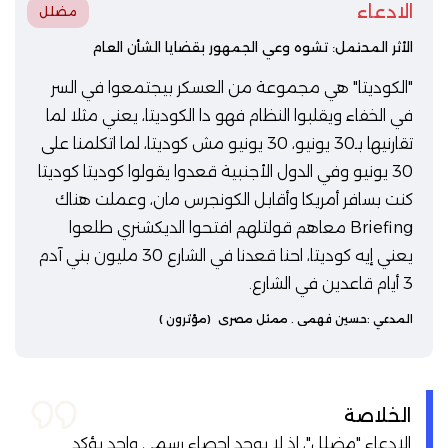
الادعاء
مضلل
الأثر المحتمل: تشوه وعي الجمهور بقضايا الشأن العام
"الكوديتا" هي مجموعة من العسكر بيجتمعوا في السر
في الخفاء ويقلبوا النظام فهو دا الكوديتا، يعني مثلا لما
تقارنيها بـ30 يونيو، 30 يونيو مش كوديتا، لما اتكلمنا على
30 يونيو وفي الدول الأجنبية قعدوا يقولوا كوديتا كوديتا
كنت بسافر أمريكا وأقابل الكونجرس مان، وعملت هناك
Briefing معاهم قولتلهم افتحوا الديكشنري طلعوا
يعني إيه كوديتا، احنا قعدنا في الشارع 30 مليون بني آدم
3 أيام قاعدين في الشارع.
المدعي :
حسين فهمي
. ممثل مصري
(مؤثرون )
الخلاصة
الادعاء "مضلل"، إذ لا يوجد إحصاء رسمي واحد يؤكد