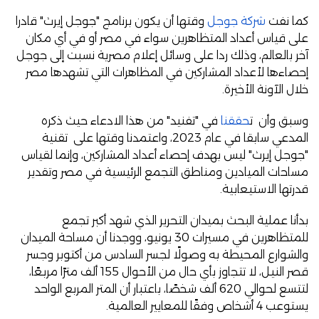
كما نفت
شركة جوجل
وقتها أن يكون برنامج "جوجل إيرث" قادرا
على قياس أعداد المتظاهرين سواء في مصر أو في أي مكان
آخر بالعالم، وذلك ردا على وسائل إعلام مصرية نسبت إلى جوجل
إحصاءها لأعداد المشاركين في المظاهرات التي تشهدها مصر
خلال الآونة الأخيرة.
وسبق وأن ت
حققنا
في "تفنيد" من هذا الادعاء حيث ذكره
المدعي سابقا في عام 2023، واعتمدنا وقتها على تقنية
"جوجل إيرث" ليس بهدف إحصاء أعداد المشاركين، وإنما لقياس
مساحات الميادين ومناطق التجمع الرئيسية في مصر وتقدير
قدرتها الاستيعابية.
بدأنا عملية البحث بميدان التحرير الذي شهد أكبر تجمع
للمتظاهرين في مسيرات 30 يونيو، ووجدنا أن مساحة الميدان
والشوارع المحيطة به وصولًا لجسر السادس من أكتوبر وجسر
قصر النيل، لا تتجاوز بأي حال من الأحوال 155 ألف مترًا مربعًا،
لتتسع لحوالي 620 ألف شخصًا، باعتبار أن المتر المربع الواحد
يستوعب 4 أشخاص وفقًا للمعايير العالمية.