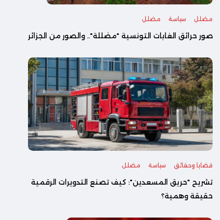
مضلل
سياسة
مضلل
صور حرائق الغابات التونسية "مضللة".. والصور من الجزائر
قضايا وحقائق
سياسة
مضلل
تشريح "حريق المسعدين": كيف تصنع التدويرات الرقمية
حقيقة وهمية؟