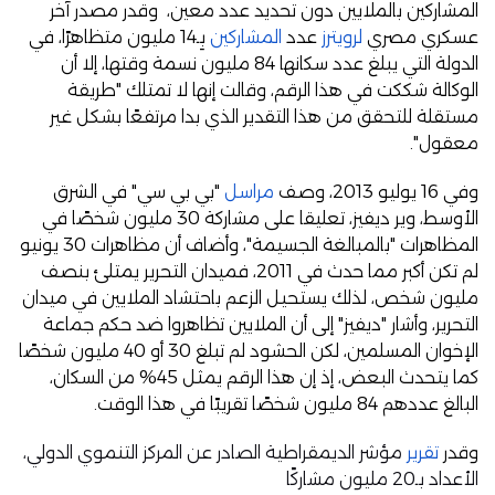
المشاركين بالملايين دون تحديد عدد معين، وقدر مصدر آخر
عسكري مصري
لرويترز
عدد
المشاركين
بِـ14 مليون متظاهرًا، في
الدولة التي يبلغ عدد سكانها 84 مليون نسمة وقتها، إلا أن
الوكالة شككت في هذا الرقم، وقالت إنها لا تمتلك "طريقة
مستقلة للتحقق من هذا التقدير الذي بدا مرتفعًا بشكل غير
معقول".
وفي 16 يوليو 2013، وصف
مراسل
"بي بي سي" في الشرق
الأوسط، وير ديفيز، تعليقا على مشاركة 30 مليون شخصًا في
المظاهرات "بالمبالغة الجسيمة"، وأضاف أن مظاهرات 30 يونيو
لم تكن أكبر مما حدث في 2011، فميدان التحرير يمتلئ بنصف
مليون شخص، لذلك يستحيل الزعم باحتشاد الملايين في ميدان
التحرير، وأشار "ديفيز" إلى أن الملايين تظاهروا ضد حكم جماعة
الإخوان المسلمين، لكن الحشود لم تبلغ 30 أو 40 مليون شخصًا
كما يتحدث البعض، إذ إن هذا الرقم يمثل 45% من السكان،
البالغ عددهم 84 مليون شخصًا تقريبًا في هذا الوقت.
وقدر
تقرير
مؤشر الديمقراطية الصادر عن المركز التنموي الدولي،
الأعداد بـ20 مليون مشاركًا