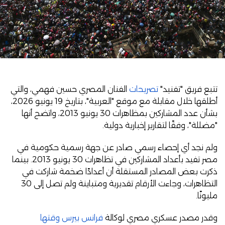
تتبع فريق "تفنيد"
تصريحات
الفنان المصري حسين فهمي، والتي
أطلقها خلال مقابلة مع موقع "العربية"، بتاريخ 19 يونيو 2026،
بشأن عدد المشاركين بمظاهرات 30 يونيو 2013، واتضح أنها
"مضللة"، وفقًا لتقارير إخبارية دولية.
ولم نجد أي إحصاء رسمي صادر عن جهة رسمية حكومية في
مصر تفيد بأعداد المشاركين في تظاهرات 30 يونيو 2013. بينما
ذكرت بعض المصادر المستقلة أن أعدادًا ضخمة شاركت في
التظاهرات، وجاءت الأرقام تقديرية ومتباينة ولم تصل إلى 30
مليونًا.
وقدر مصدر عسكري مصري لوكالة
فرانس بيرس وقتها