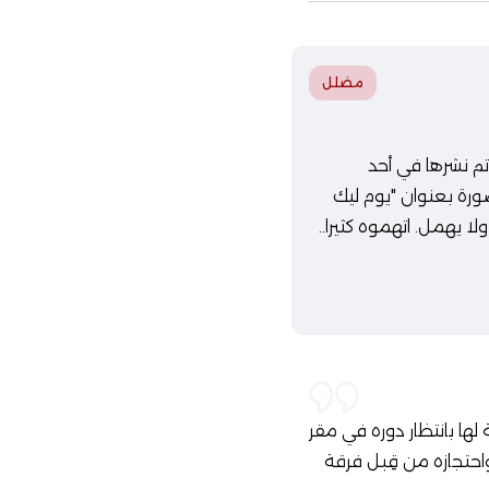
مضلل
تم نشرها في أحد
ورة بعنوان "يوم ليك
 يهمل. اتهموه كثيرا..
لها بانتظار دوره في مقر
يونيو 2022، وتُوثق لحظة إيقافه واحتجازه من قِبل فرقة