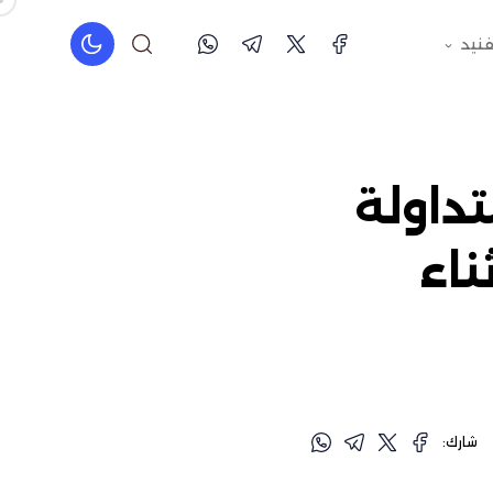
فنيد
داولة
ناء
شارك: