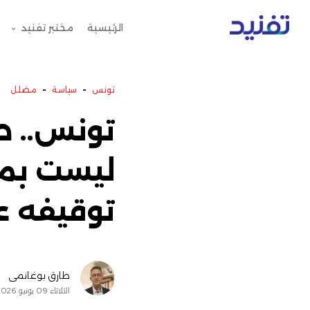
الرئيسية
مختبر تفنيد
-
-
تونس
سياسة
مضلل
تونس.. ص
ليست بمق
توقيفه عام 
طارق بوغانمي
الثلاثاء 09 يونيو 2026